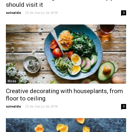
should visit it
ozivaldo
-
25 de março de 2018
0
Moda
Creative decorating with houseplants, from
floor to ceiling
ozivaldo
-
25 de março de 2018
0