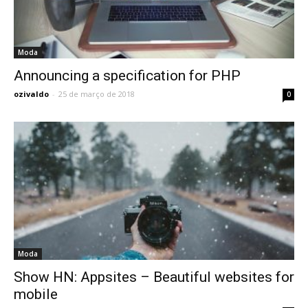
Moda
Announcing a specification for PHP
ozivaldo
-
25 de março de 2018
0
Moda
Show HN: Appsites – Beautiful websites for
mobile