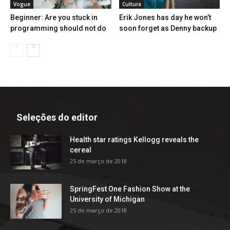
Vogue
Cultura
Beginner: Are you stuck in
Erik Jones has day he won’t
programming should not do
soon forget as Denny backup
Seleções do editor
Health star ratings Kellogg reveals the
cereal
25 de março de 2018
SpringFest One Fashion Show at the
University of Michigan
25 de março de 2018