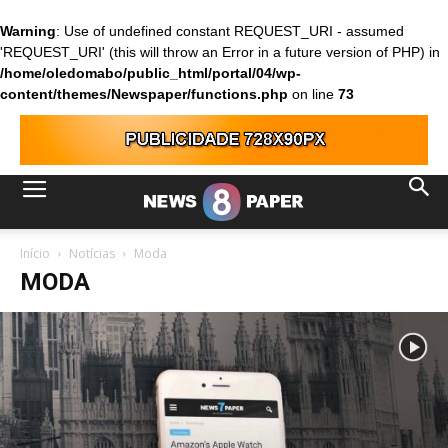
Warning
: Use of undefined constant REQUEST_URI - assumed
'REQUEST_URI' (this will throw an Error in a future version of PHP) in
/home/oledomabo/public_html/portal/04/wp-
content/themes/Newspaper/functions.php
on line
73
Início
Notícias
Moda
MODA