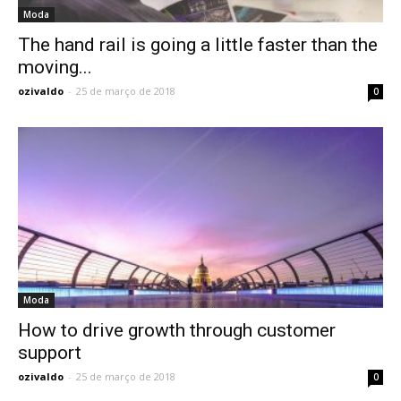
Moda
The hand rail is going a little faster than the
moving...
ozivaldo
-
25 de março de 2018
0
Moda
How to drive growth through customer
support
ozivaldo
-
25 de março de 2018
0