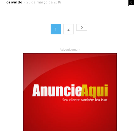
ozivaldo
-
25 de março de 2018
0
1
2
- Advertisement -