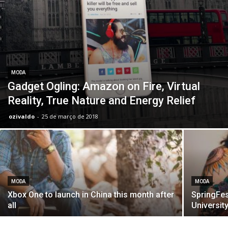
MODA
Gadget Ogling: Amazon on Fire, Virtual
Reality, True Nature and Energy Relief
ozivaldo
-
25 de março de 2018
MODA
MODA
Xbox One to launch in China this month after
SpringFes
all
Universit