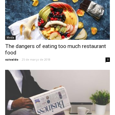
Moda
The dangers of eating too much restaurant
food
ozivaldo
-
25 de março de 2018
0