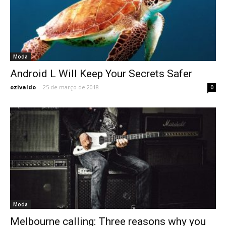
Moda
Android L Will Keep Your Secrets Safer
ozivaldo
-
25 de março de 2018
0
Moda
Melbourne calling: Three reasons why you