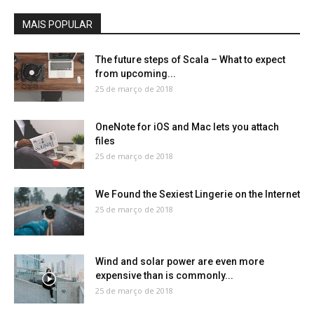
MAIS POPULAR
The future steps of Scala – What to expect
from upcoming...
25 de março de 2018
OneNote for iOS and Mac lets you attach
files
25 de março de 2018
We Found the Sexiest Lingerie on the Internet
25 de março de 2018
Wind and solar power are even more
expensive than is commonly...
25 de março de 2018