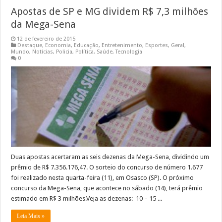
Apostas de SP e MG dividem R$ 7,3 milhões
da Mega-Sena
12 de fevereiro de 2015
Destaque
,
Economia
,
Educação
,
Entretenimento
,
Esportes
,
Geral
,
Mundo
,
Notícias
,
Policia
,
Política
,
Saúde
,
Tecnologia
0
Duas apostas acertaram as seis dezenas da Mega-Sena, dividindo um
prêmio de R$ 7.356.176,47. O sorteio do concurso de número 1.677
foi realizado nesta quarta-feira (11), em Osasco (SP). O próximo
concurso da Mega-Sena, que acontece no sábado (14), terá prêmio
estimado em R$ 3 milhões.Veja as dezenas: 10 – 15 ...
Leia Mais »