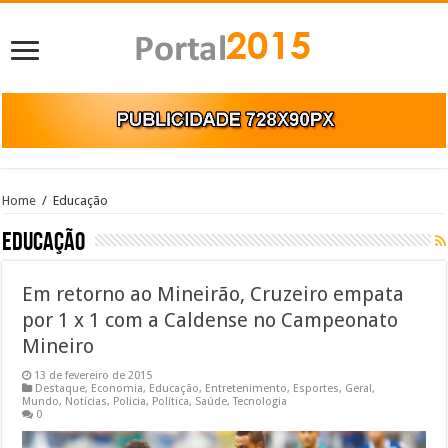
Home
/
Educação
Educação
Em retorno ao Mineirão, Cruzeiro empata
por 1 x 1 com a Caldense no Campeonato
Mineiro
13 de fevereiro de 2015
Destaque
,
Economia
,
Educação
,
Entretenimento
,
Esportes
,
Geral
,
Mundo
,
Notícias
,
Policia
,
Política
,
Saúde
,
Tecnologia
0