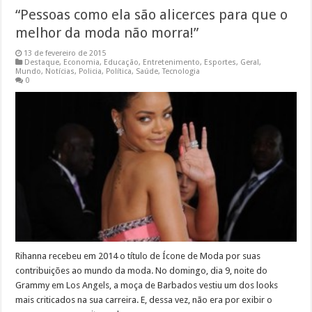
“Pessoas como ela são alicerces para que o
melhor da moda não morra!”
13 de fevereiro de 2015
Destaque
,
Economia
,
Educação
,
Entretenimento
,
Esportes
,
Geral
,
Mundo
,
Notícias
,
Policia
,
Política
,
Saúde
,
Tecnologia
0
Rihanna recebeu em 2014 o título de Ícone de Moda por suas
contribuições ao mundo da moda. No domingo, dia 9, noite do
Grammy em Los Angels, a moça de Barbados vestiu um dos looks
mais criticados na sua carreira. E, dessa vez, não era por exibir o