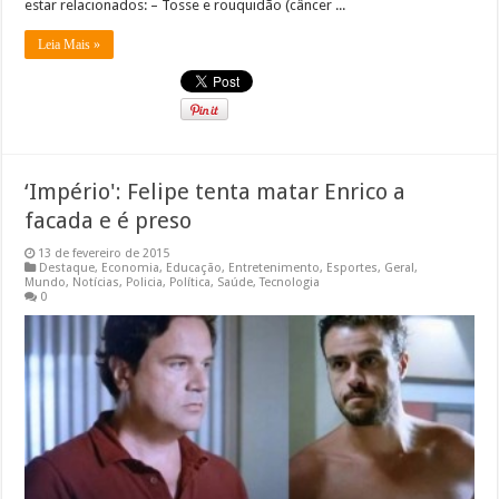
estar relacionados: – Tosse e rouquidão (câncer ...
Leia Mais »
‘Império': Felipe tenta matar Enrico a
facada e é preso
13 de fevereiro de 2015
Destaque
,
Economia
,
Educação
,
Entretenimento
,
Esportes
,
Geral
,
Mundo
,
Notícias
,
Policia
,
Política
,
Saúde
,
Tecnologia
0