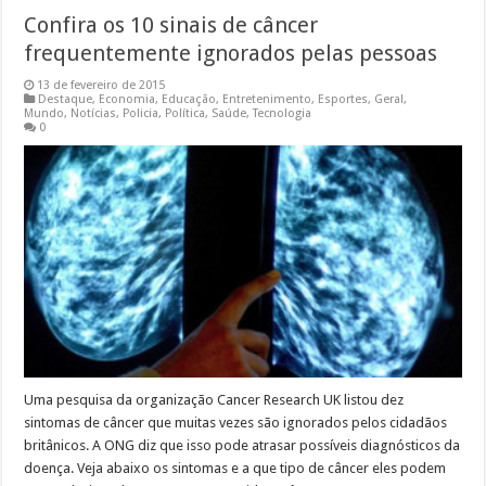
Confira os 10 sinais de câncer
frequentemente ignorados pelas pessoas
13 de fevereiro de 2015
Destaque
,
Economia
,
Educação
,
Entretenimento
,
Esportes
,
Geral
,
Mundo
,
Notícias
,
Policia
,
Política
,
Saúde
,
Tecnologia
0
Uma pesquisa da organização Cancer Research UK listou dez
sintomas de câncer que muitas vezes são ignorados pelos cidadãos
britânicos. A ONG diz que isso pode atrasar possíveis diagnósticos da
doença. Veja abaixo os sintomas e a que tipo de câncer eles podem