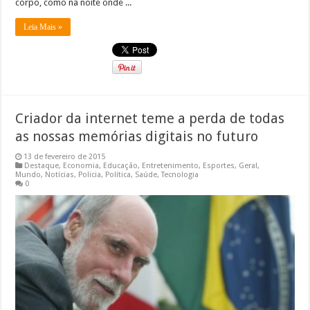
corpo, como na noite onde ...
Leia Mais »
Criador da internet teme a perda de todas
as nossas memórias digitais no futuro
13 de fevereiro de 2015
Destaque
,
Economia
,
Educação
,
Entretenimento
,
Esportes
,
Geral
,
Mundo
,
Notícias
,
Policia
,
Política
,
Saúde
,
Tecnologia
0