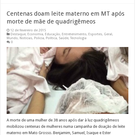
Centenas doam leite materno em MT após
morte de mãe de quadrigêmeos
12 de fevereiro de 2015
Destaque
,
Economia
,
Educação
,
Entretenimento
,
Esportes
,
Geral
,
Mundo
,
Notícias
,
Policia
,
Política
,
Saúde
,
Tecnologia
0
A morte de uma mulher de 38 anos após dar à luz quadrigêmeos
mobilizou centenas de mulheres numa campanha de doação de leite
materno em Mato Grosso. Benjamim, Samuel, Isaque e Ester